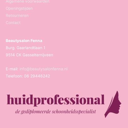
Algemene voorwaarden
Openingstijden
Retourneren
Contact
Beautysalon Fenna
Burg. Gaarlandtlaan 1
9514 CK Gasselternijveen
E-mail:
info@beautysalonfenna.nl
Telefoon: 06 29446242