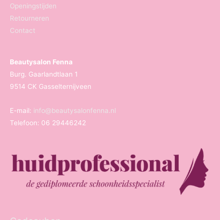
Openingstijden
Retourneren
Contact
Beautysalon Fenna
Burg. Gaarlandtlaan 1
9514 CK Gasselternijveen
E-mail:
info@beautysalonfenna.nl
Telefoon: 06 29446242