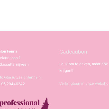
Cadeaubon
lon Fenna
rlandtlaan 1
Leuk om te geven, maar ook
Gasselternijveen
krijgen!!
nfo@beautysalonfenna.nl
Verkrijgbaar in onze websho
: 06 29446242