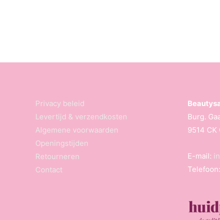
Privacy beleid
Beautysa
Levertijd & verzendkosten
Burg. Gaa
Algemene voorwaarden
9514 CK 
Openingstijden
E-mail:
i
Retourneren
Telefoon
Contact